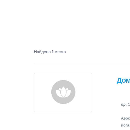
Найдено
1
место
Дом
пр. 
Аэро
йога