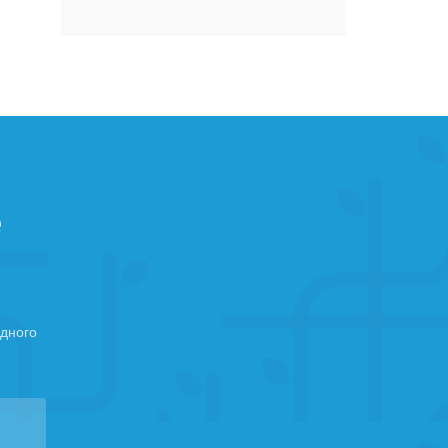
е
дного