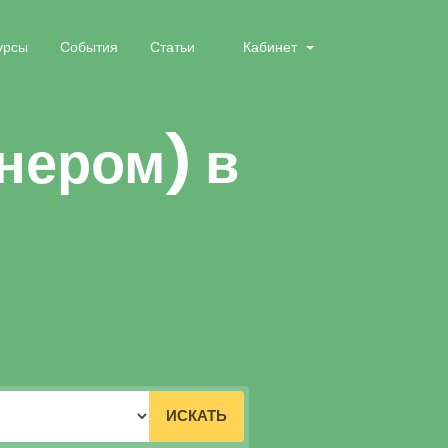
урсы
События
Статьи
Кабинет
тнером) в