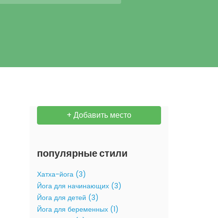
+ Добавить место
популярные стили
Хатха-йога (3)
Йога для начинающих (3)
Йога для детей (3)
Йога для беременных (1)