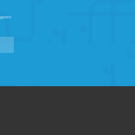
дного