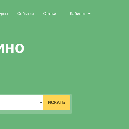
урсы
События
Статьи
Кабинет
ино