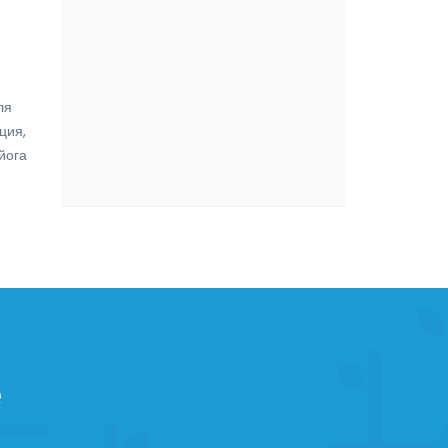
ля
ция,
йога
е