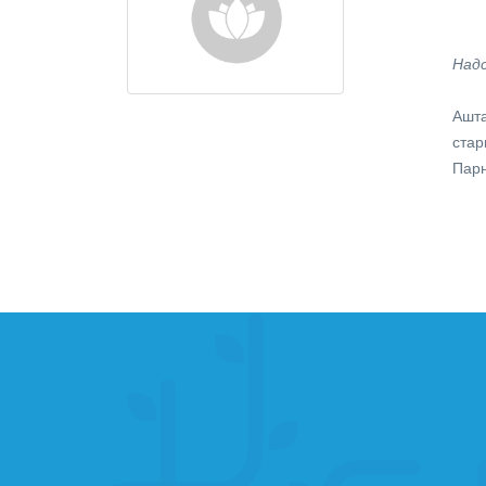
Надс
Ашта
стар
Парн