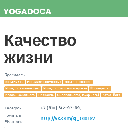
YOGADOCA
Качество
жизни
Ярославль,
Йога Нидра
Йога для беременных
Йога для женщин
Йога для начинающих
Йога для старшего возраста
Йогатерапия
Классическая йога
Пранаяма
Силовая йога (Пауэр йога)
Хатха-йога
Телефон
+7 (910) 812-97-69,
Группа в
http://vk.com/kj_zdorov
ВКонтакте