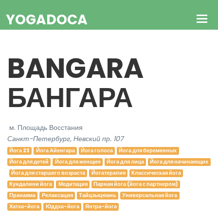
YOGADOCA
BANGARA
БАНГАРА
м. Площадь Восстания
Санкт-Петербург, Невский пр. 107
Йога 23
Йога Айенгара
Йога голоса
Йога для беременных
Йога для детей
Йога для женщин
Йога для лица
Йога для начинающих
Йога для старшего возраста
Йогатерапия
Классическая йога
Кундалини йога
Медитация
Парная йога (йога с партнером)
Пранаяма
Релаксация
Тайцзыцюань
Универсальная йога
Хатха-йога
Юддха-йога
Янтра-йога