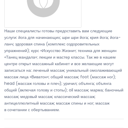
Наши специалисты готовы предоставить вам следующие
услуги: йога для начинающих; шри шри йога; крия йога; йога-
ланч; здоровая спина (комплекс оздоровительных
упражнений); курс «Искусство Жизни»; техника для женщин
«Танец мандала»; лекции и мастер классы. Так же в нашем
центре открыт массажный кабинет и все желающие могут
записаться на: леченый массаж; уникальный омолаживающий
массаж лица «Виватон»; общий массаж; foot (массаж ног);
head (массаж головы и плеч); уричил; объянга; объянга
общий (включая голову и стопы); oil массаж; марма; баночный
массаж; медовый массаж; классический массаж;
антицеллюлитный массаж; массаж спины и ног; массаж
в сочетании с обертыванием.