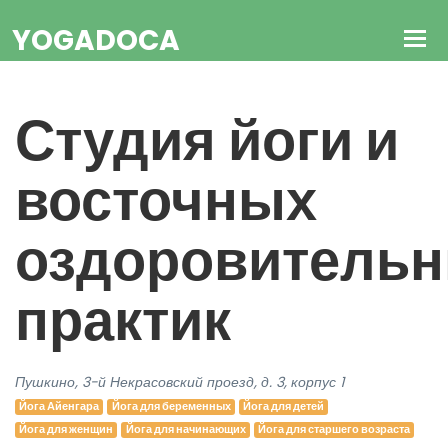
YOGADOCA
Студия йоги и
восточных
оздоровитель
практик
Пушкино, 3-й Некрасовский проезд, д. 3, корпус 1
Йога Айенгара
Йога для беременных
Йога для детей
Йога для женщин
Йога для начинающих
Йога для старшего возраста