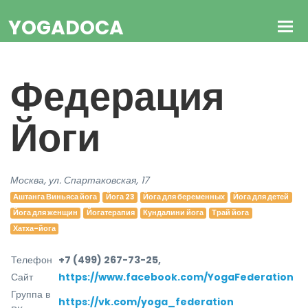
YOGADOCA
Федерация
Йоги
Москва, ул. Спартаковская, 17
Аштанга Виньяса йога
Йога 23
Йога для беременных
Йога для детей
Йога для женщин
Йогатерапия
Кундалини йога
Трай йога
Хатха-йога
Телефон
+7 (499) 267-73-25,
Сайт
https://www.facebook.com/YogaFederation
Группа в
https://vk.com/yoga_federation