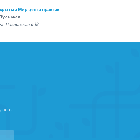
крытый Мир центр практик
Тульская
ул. Павловская д.18
е
дного