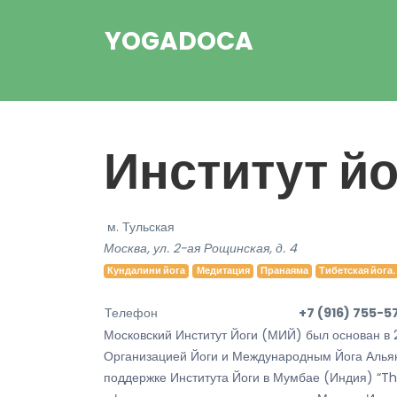
YOGADOCA
Институт йо
м. Тульская
Москва, ул. 2-ая Рощинская, д. 4
Кундалини йога
Медитация
Пранаяма
Тибетская йога.
Телефон
+7 (916) 755-5
Московский Институт Йоги (МИЙ) был основан в 
Организацией Йоги и Международным Йога Альян
поддержке Института Йоги в Мумбае (Индия) “Th