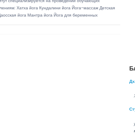
итут специализируется на проведении обучающих
ениям: Хатха йога Кундалини йога Йога-массаж Детская
Даосская йога Мантра йога Йога для беременных
Б
Дх
Ст