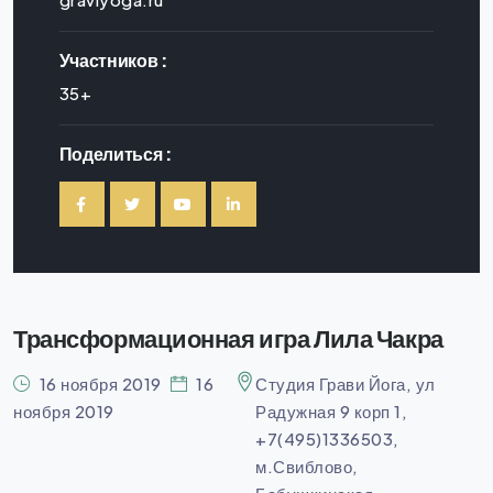
Участников :
35+
Поделиться :
Трансформационная игра Лила Чакра
16 ноября 2019
16
Студия Грави Йога, ул
ноября 2019
Радужная 9 корп 1,
+7(495)1336503,
м.Свиблово,