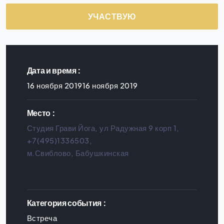
УЧАСТВУЮ
Дата и время :
16 ноября 201916 ноября 2019
Место :
Студия Грави Йога, ул Радужная 9 корп 1,
+7(495)1336503,
м.Свиблово, Бабушкинская
Категория события :
Встреча